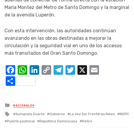
María Montez del Metro de Santo Domingo y la marginal
de la avenida Luperón.
Con esta intervención, las autoridades continúan
avanzando en las obras destinadas a mejorar la
circulación y la seguridad vial en uno de los accesos
más transitados del Gran Santo Domingo.
Facebook
WhatsApp
LinkedIn
Copy
Telegram
Twitter
X
Email
Link
Compartir
Posted
NACIONALES
in
Tagged
Autopista Duarte
Gobierno
La Voz Sin Fronteras News
MOPC
with
Puente peatonal
República Dominicana
Retiro