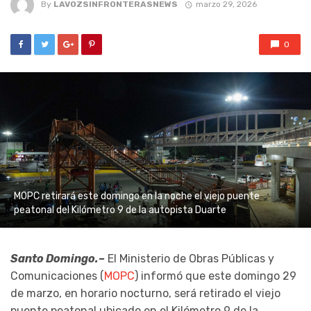
By
LAVOZSINFRONTERASNEWS
marzo 29, 2026
0
MOPC retirará este domingo en la noche el viejo puente
peatonal del Kilómetro 9 de la autopista Duarte
Santo Domingo.–
El Ministerio de Obras Públicas y
Comunicaciones (
MOPC
) informó que este domingo 29
de marzo, en horario nocturno, será retirado el viejo
puente peatonal ubicado en el Kilómetro 9 de la