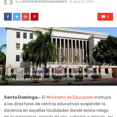
By
LAVOZSINFRONTERASNEWS
abril 12, 2026
0
Ministerio de Educación ordena suspender docencia en zonas
vulnerables por lluvias
Santo Domingo.–
El
Ministerio de Educación
instruyó
a los directores de centros educativos suspender la
docencia en aquellas localidades donde exista riesgo
de inundaciones, crecida de ríos, cañadas o arroyos, así