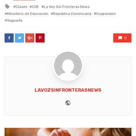
in
Tagged
Clases
COE
La Voz Sin Fronteras News
with
Ministerio de Educación
República Dominicana
Suspensión
Vaguada
0
LAVOZSINFRONTERASNEWS
Website