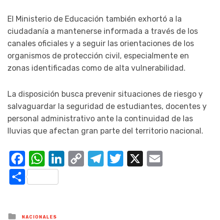
El Ministerio de Educación también exhortó a la
ciudadanía a mantenerse informada a través de los
canales oficiales y a seguir las orientaciones de los
organismos de protección civil, especialmente en
zonas identificadas como de alta vulnerabilidad.
La disposición busca prevenir situaciones de riesgo y
salvaguardar la seguridad de estudiantes, docentes y
personal administrativo ante la continuidad de las
lluvias que afectan gran parte del territorio nacional.
Facebook
WhatsApp
LinkedIn
Copy
Telegram
Twitter
X
Email
Link
Compartir
Posted
NACIONALES