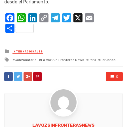
desde el Parlamento.
Facebook
WhatsApp
LinkedIn
Copy
Telegram
Twitter
X
Email
Link
Compartir
Posted
INTERNACIONALES
in
Tagged
Convocatoria
La Voz Sin Fronteras News
Perú
Peruanos
with
0
LAVOZSINFRONTERASNEWS