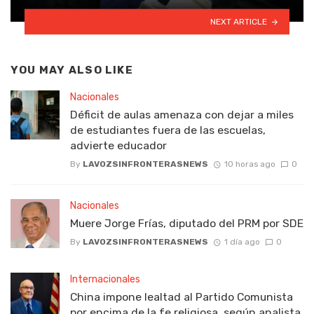
NEXT ARTICLE
YOU MAY ALSO LIKE
Nacionales
Déficit de aulas amenaza con dejar a miles
de estudiantes fuera de las escuelas,
advierte educador
By
LAVOZSINFRONTERASNEWS
10 horas ago
0
Nacionales
Muere Jorge Frías, diputado del PRM por SDE
By
LAVOZSINFRONTERASNEWS
1 día ago
0
Internacionales
China impone lealtad al Partido Comunista
por encima de la fe religiosa, según analista