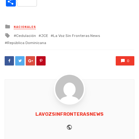
Link
Compartir
Posted
NACIONALES
in
Tagged
Cedulación
JCE
La Voz Sin Fronteras News
with
República Dominicana
0
LAVOZSINFRONTERASNEWS
Website