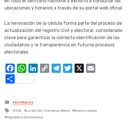
en todo el territorio nacional y exhortó a consultar las
ubicaciones y horarios a través de su portal web oficial.
La renovación de la cédula forma parte del proceso de
actualización del registro civil y electoral, considerado
clave para garantizar la correcta identificación de los
ciudadanos y la transparencia en futuros procesos
electorales.
Facebook
WhatsApp
LinkedIn
Copy
Telegram
Twitter
X
Email
Link
Compartir
Posted
NACIONALES
in
Tagged
JCE
La Voz Sin Fronteras News
Nueva cedula
with
República Dominicana