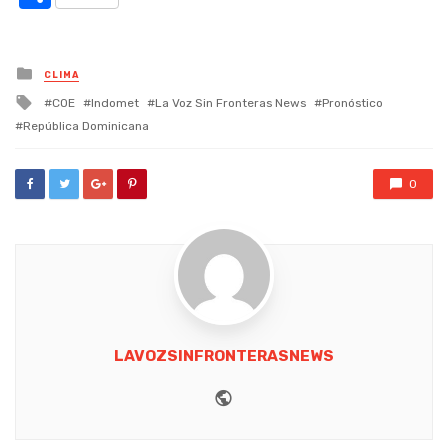
Posted
CLIMA
in
Tagged
COE
Indomet
La Voz Sin Fronteras News
Pronóstico
with
República Dominicana
0
LAVOZSINFRONTERASNEWS
Website