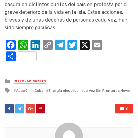
basura en distintos puntos del país en protesta por el
grave deterioro de la vida en la isla. Estas acciones,
breves y de unas decenas de personas cada vez, han
sido siempre pacíficas.
Facebook
WhatsApp
LinkedIn
Copy
Telegram
Twitter
X
Email
Link
Compartir
Posted
INTERNACIONALES
in
Tagged
Apagón
Cuba
Energía electrica
La Voz Sin Fronteras News
with
0