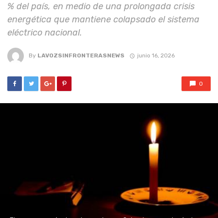
% del país, en medio de una prolongada crisis
energética que mantiene colapsado el sistema
eléctrico nacional.
By
LAVOZSINFRONTERASNEWS
junio 16, 2026
0