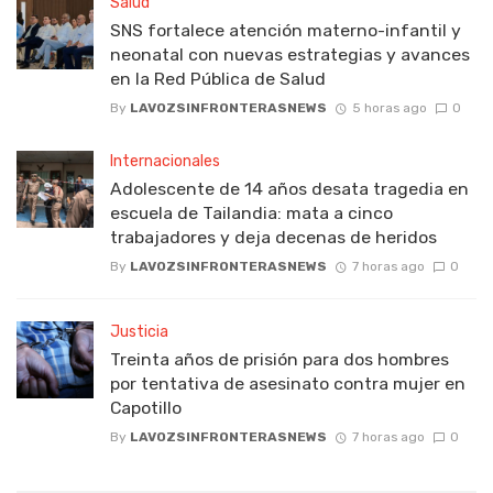
Salud
SNS fortalece atención materno-infantil y
neonatal con nuevas estrategias y avances
en la Red Pública de Salud
By
LAVOZSINFRONTERASNEWS
5 horas ago
0
Internacionales
Adolescente de 14 años desata tragedia en
escuela de Tailandia: mata a cinco
trabajadores y deja decenas de heridos
By
LAVOZSINFRONTERASNEWS
7 horas ago
0
Justicia
Treinta años de prisión para dos hombres
por tentativa de asesinato contra mujer en
Capotillo
By
LAVOZSINFRONTERASNEWS
7 horas ago
0