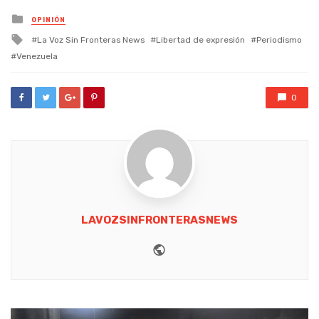
Posted
OPINIÓN
in
Tagged
La Voz Sin Fronteras News
Libertad de expresión
Periodismo
with
Venezuela
0
LAVOZSINFRONTERASNEWS
Website