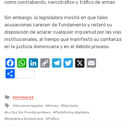
como contrabando, narcotráfico y tráfico de armas.
Sin embargo, la legisladora insistió en que tales
acusaciones carecen de fundamento y reiteró su
disposición de aclarar cualquier inquietud por las vías
institucionales, al tiempo que manifestó su confianza
en la justicia dominicana y en el debido proceso.
Facebook
WhatsApp
LinkedIn
Copy
Telegram
Twitter
X
Email
Link
Compartir
Posted
NACIONALES
in
Tagged
Acciones legales
Armas
Diputada
with
La Voz Sin Fronteras News
Plataforma digitales
República Dominicana
Tráfico