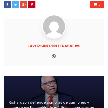
0
LAVOZSINFRONTERASNEWS
Website
Richardson defiende compras de camiones y
asegura participación de múltiples empresas en