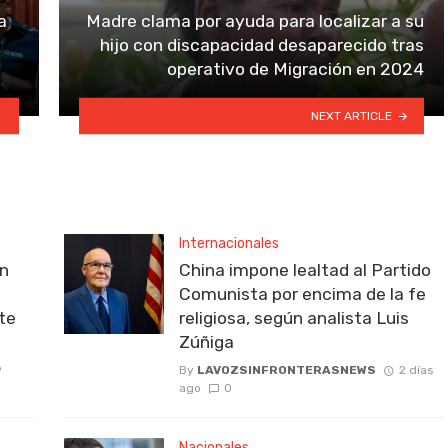
a
Madre clama por ayuda para localizar a su
hijo con discapacidad desaparecido tras
operativo de Migración en 2024
NEXT ARTICLE
Internacionales
on
China impone lealtad al Partido
Comunista por encima de la fe
rte
religiosa, según analista Luis
Zúñiga
9
By
LAVOZSINFRONTERASNEWS
2 días
ago
0
Nacionales