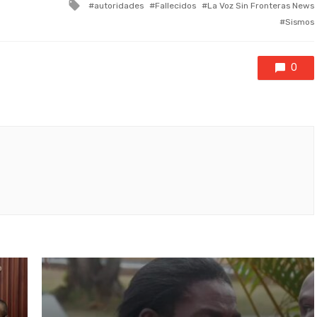
Tagged
autoridades
Fallecidos
La Voz Sin Fronteras News
with
Sismos
0