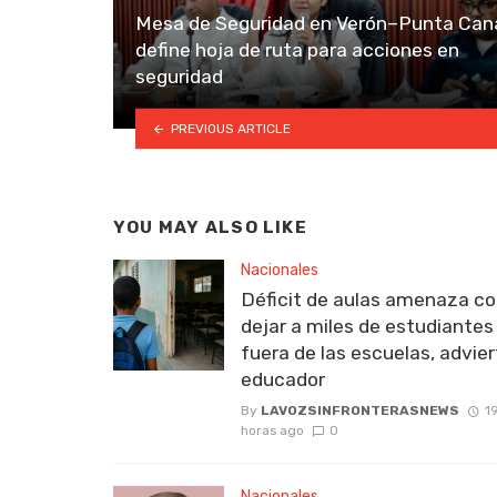
Mesa de Seguridad en Verón–Punta Can
define hoja de ruta para acciones en
seguridad
PREVIOUS ARTICLE
YOU MAY ALSO LIKE
Nacionales
Déficit de aulas amenaza c
dejar a miles de estudiantes
fuera de las escuelas, advie
educador
By
LAVOZSINFRONTERASNEWS
1
horas ago
0
Nacionales