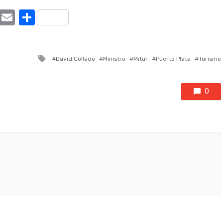
ram
tter
X
Email
Compartir
Tagged
David Collado
Ministro
Mitur
Puerto Plata
Turismo
with
0