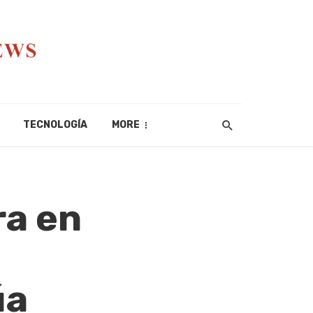
TECNOLOGÍA
MORE
ra en
úa