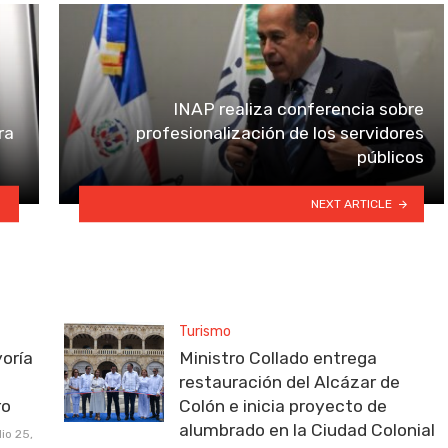
INAP realiza conferencia sobre
ra
profesionalización de los servidores
públicos
NEXT ARTICLE
Turismo
oría
Ministro Collado entrega
restauración del Alcázar de
ro
Colón e inicia proyecto de
alumbrado en la Ciudad Colonial
lio 25,