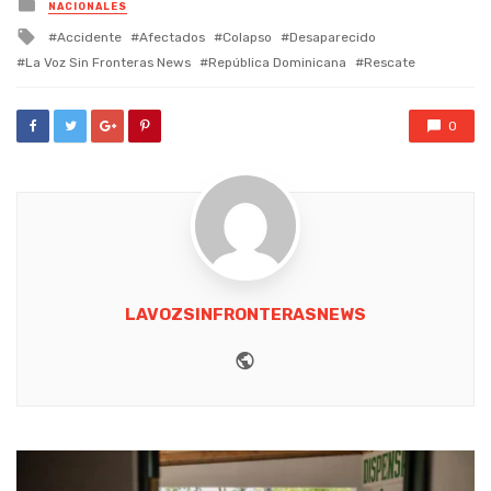
Posted
NACIONALES
in
Tagged
Accidente
Afectados
Colapso
Desaparecido
with
La Voz Sin Fronteras News
República Dominicana
Rescate
0
LAVOZSINFRONTERASNEWS
Website