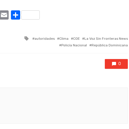
ram
tter
X
Email
Compartir
Tagged
autoridades
Clima
COE
La Voz Sin Fronteras News
with
Policía Nacional
República Dominicana
0