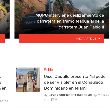
MOPC interviene deslizamiento de
carretera en tramo Maguajal de la
carretera Juan Pablo II
NEXT ARTICLE
Estilo
e
Gisel Castillo presenta “El poder
o
de ser visible” en el Consulado
n en
Dominicano en Miami
By
LAVOZSINFRONTERASNEWS
9 horas
ago
0
 horas