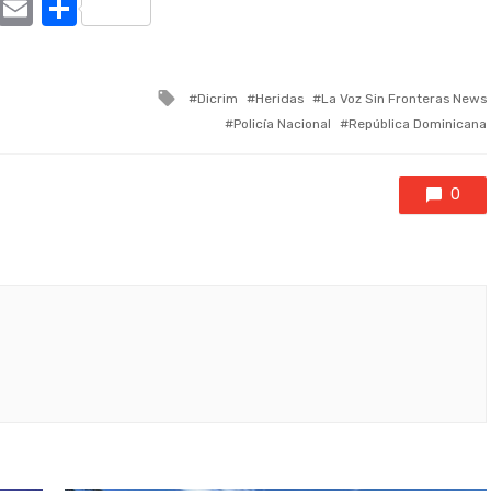
ram
tter
X
Email
Compartir
Tagged
Dicrim
Heridas
La Voz Sin Fronteras News
with
Policía Nacional
República Dominicana
0