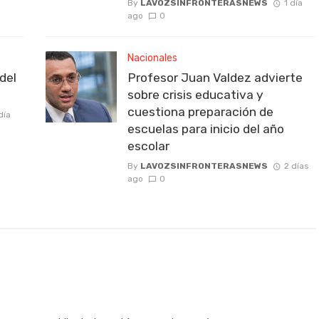
By
LAVOZSINFRONTERASNEWS
1 día
ago
0
Nacionales
del
Profesor Juan Valdez advierte
sobre crisis educativa y
cuestiona preparación de
día
escuelas para inicio del año
escolar
By
LAVOZSINFRONTERASNEWS
2 días
ago
0