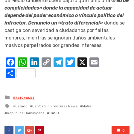
de Medio Ambiente opere bajo lo que llamó una
«red de
complicidades» donde la capacidad de actuar
depende del poder económico o vínculo político del
infractor. Denunció un «trato diferencial»
donde se
castiga con severidad a ciudadanos por faltas
menores, mientras se ignoran daños ambientales
masivos perpetrados por grandes intereses.
Facebook
WhatsApp
LinkedIn
Copy
Telegram
Twitter
X
Email
Link
Compartir
Posted
NACIONALES
in
Tagged
Estado
La Voz Sin Fronteras News
Mafia
with
República Dominicana
UASD
0