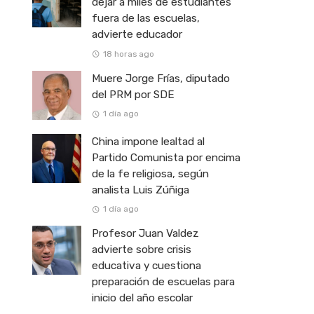
dejar a miles de estudiantes
fuera de las escuelas,
advierte educador
18 horas ago
Muere Jorge Frías, diputado
del PRM por SDE
1 día ago
China impone lealtad al
Partido Comunista por encima
de la fe religiosa, según
analista Luis Zúñiga
1 día ago
Profesor Juan Valdez
advierte sobre crisis
educativa y cuestiona
preparación de escuelas para
inicio del año escolar