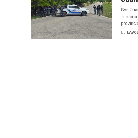
San Juan
temprana
provincia 
By
LAVO