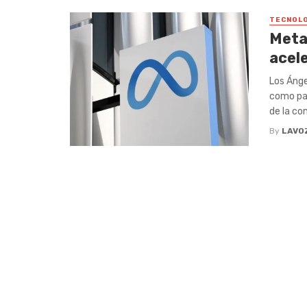
TECNOLO
Meta
acele
Los Ánge
como par
de la co
By
LAVO