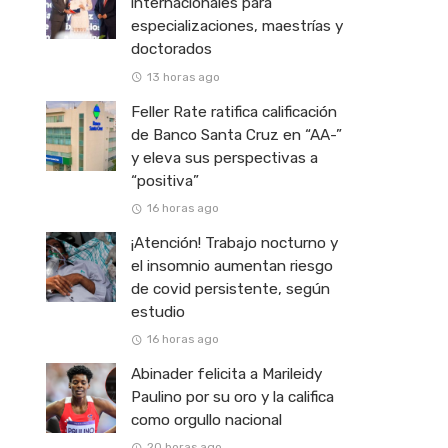
internacionales para
especializaciones, maestrías y
doctorados
13 horas ago
Feller Rate ratifica calificación
de Banco Santa Cruz en “AA-”
y eleva sus perspectivas a
“positiva”
16 horas ago
¡Atención! Trabajo nocturno y
el insomnio aumentan riesgo
de covid persistente, según
estudio
16 horas ago
Abinader felicita a Marileidy
Paulino por su oro y la califica
como orgullo nacional
20 horas ago