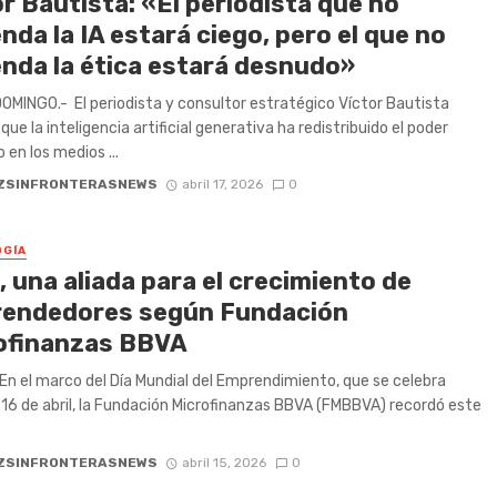
r Bautista: «El periodista que no
nda la IA estará ciego, pero el que no
enda la ética estará desnudo»
MINGO.- El periodista y consultor estratégico Víctor Bautista
que la inteligencia artificial generativa ha redistribuido el poder
 en los medios ...
ZSINFRONTERASNEWS
abril 17, 2026
0
GÍA
, una aliada para el crecimiento de
endedores según Fundación
ofinanzas BBVA
 En el marco del Día Mundial del Emprendimiento, que se celebra
6 de abril, la Fundación Microfinanzas BBVA (FMBBVA) recordó este
ZSINFRONTERASNEWS
abril 15, 2026
0