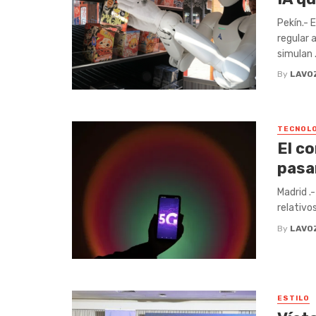
Pekín.- 
regular a
simulan .
By
LAVO
TECNOLO
El co
pasan
Madrid .
relativo
By
LAVO
ESTILO