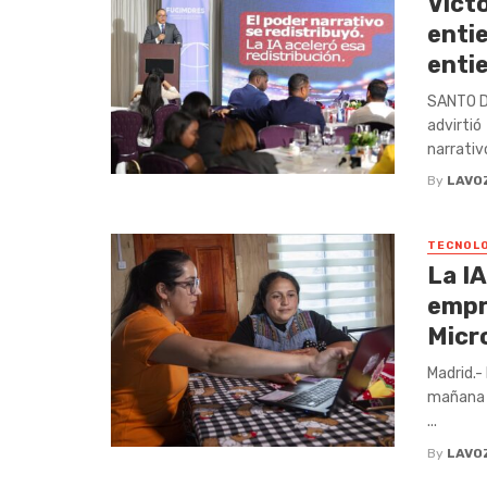
Vícto
entie
enti
SANTO DO
advirtió 
narrativo
By
LAVO
TECNOLO
La IA
empr
Micr
Madrid.-
mañana 1
...
By
LAVO