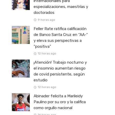
internacionales para
especializaciones, maestrías y
doctorados
9 horas ago
Feller Rate ratifica calificación
de Banco Santa Cruz en “AA-”
y eleva sus perspectivas a
“positiva”
12 horas ago
¡Atención! Trabajo nocturno y
el insomnio aumentan riesgo
de covid persistente, según
estudio
12 horas ago
Abinader felicita a Marileidy
Paulino por su oro y la califica
como orgullo nacional
16 horas ago