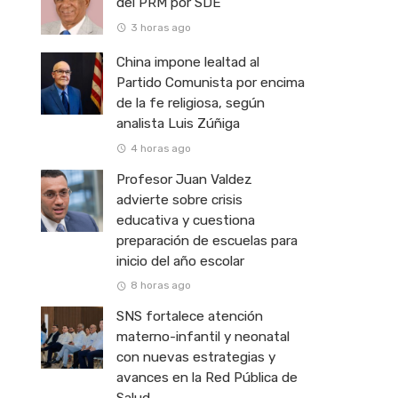
del PRM por SDE
3 horas ago
China impone lealtad al
Partido Comunista por encima
de la fe religiosa, según
analista Luis Zúñiga
4 horas ago
Profesor Juan Valdez
advierte sobre crisis
educativa y cuestiona
preparación de escuelas para
inicio del año escolar
8 horas ago
SNS fortalece atención
materno-infantil y neonatal
con nuevas estrategias y
avances en la Red Pública de
Salud