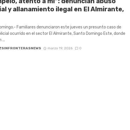
pelo, atento a mí”: denuncian abuso
ial y allanamiento ilegal en El Almirante,
mingo.- Familiares denunciaron este jueves un presunto caso de
licial ocurrido en el sector El Almirante, Santo Domingo Este, donde
...
ZSINFRONTERASNEWS
marzo 19, 2026
0