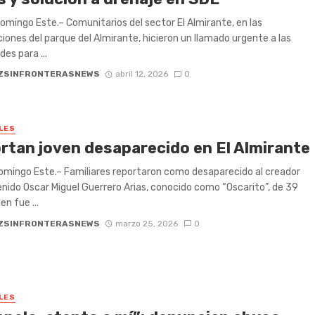
mingo Este.– Comunitarios del sector El Almirante, en las
iones del parque del Almirante, hicieron un llamado urgente a las
es para ...
ZSINFRONTERASNEWS
abril 12, 2026
0
LES
rtan joven desaparecido en El Almirante
mingo Este.– Familiares reportaron como desaparecido al creador
nido Oscar Miguel Guerrero Arias, conocido como “Oscarito”, de 39
en fue ...
ZSINFRONTERASNEWS
marzo 25, 2026
0
LES