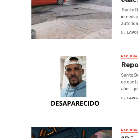
Santo Do
inmediac
autoridad
By
LAVO
NACIONA
Repo
Santo Do
de conte
años, qui
By
LAVO
NACIONA