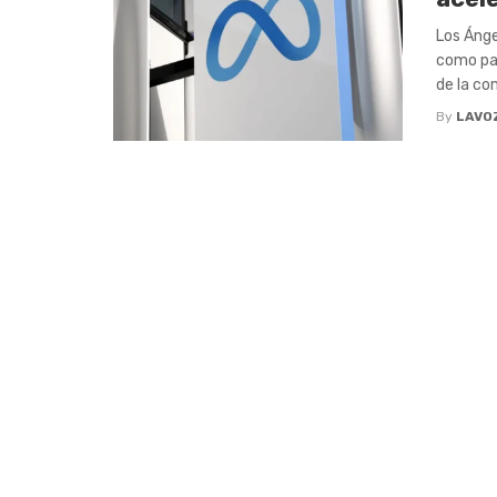
Los Ánge
como par
de la co
By
LAVO