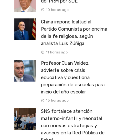
del PRM por SDE
10 horas ago
China impone lealtad al
Partido Comunista por encima
de la fe religiosa, según
analista Luis Zúñiga
11 horas ago
Profesor Juan Valdez
advierte sobre crisis
educativa y cuestiona
preparación de escuelas para
inicio del año escolar
15 horas ago
SNS fortalece atención
materno-infantil y neonatal
con nuevas estrategias y
avances en la Red Pública de
Salud