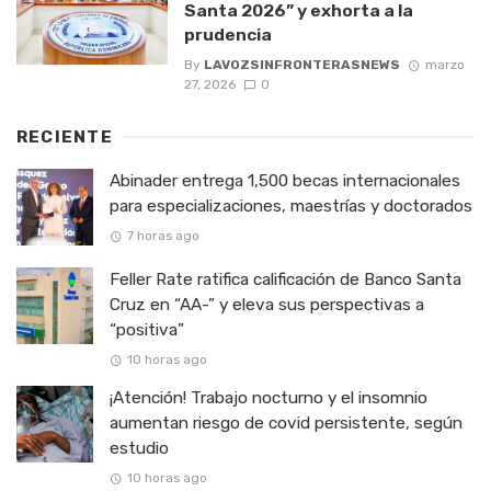
Santa 2026” y exhorta a la
prudencia
By
LAVOZSINFRONTERASNEWS
marzo
27, 2026
0
RECIENTE
Abinader entrega 1,500 becas internacionales
para especializaciones, maestrías y doctorados
7 horas ago
Feller Rate ratifica calificación de Banco Santa
Cruz en “AA-” y eleva sus perspectivas a
“positiva”
10 horas ago
¡Atención! Trabajo nocturno y el insomnio
aumentan riesgo de covid persistente, según
estudio
10 horas ago