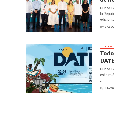
Punta Ca
la Repúb
edición ..
By
LAVO
TURISM
Todo 
DATE
Punta Ca
este mié
...
By
LAVO