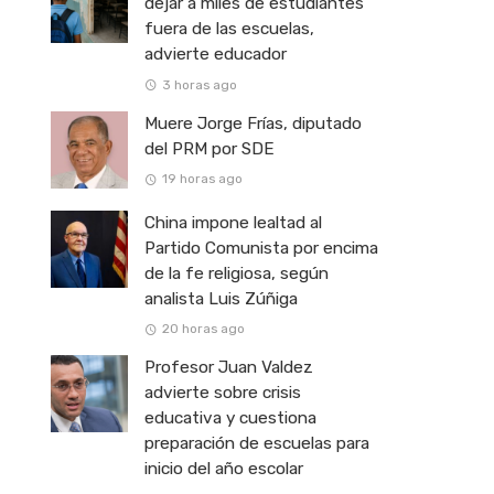
dejar a miles de estudiantes
fuera de las escuelas,
advierte educador
3 horas ago
Muere Jorge Frías, diputado
del PRM por SDE
19 horas ago
China impone lealtad al
Partido Comunista por encima
de la fe religiosa, según
analista Luis Zúñiga
20 horas ago
Profesor Juan Valdez
advierte sobre crisis
educativa y cuestiona
preparación de escuelas para
inicio del año escolar