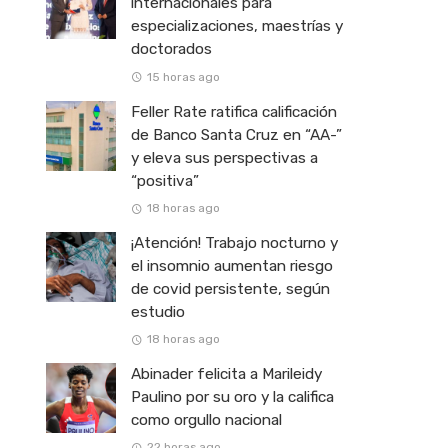
internacionales para
especializaciones, maestrías y
doctorados
15 horas ago
Feller Rate ratifica calificación
de Banco Santa Cruz en “AA-”
y eleva sus perspectivas a
“positiva”
18 horas ago
¡Atención! Trabajo nocturno y
el insomnio aumentan riesgo
de covid persistente, según
estudio
18 horas ago
Abinader felicita a Marileidy
Paulino por su oro y la califica
como orgullo nacional
22 horas ago