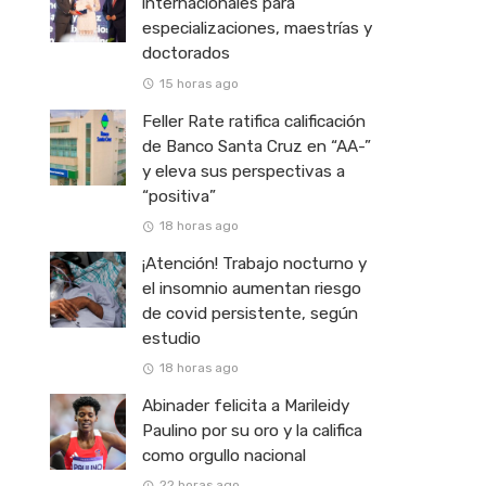
internacionales para
especializaciones, maestrías y
doctorados
15 horas ago
Feller Rate ratifica calificación
de Banco Santa Cruz en “AA-”
y eleva sus perspectivas a
“positiva”
18 horas ago
¡Atención! Trabajo nocturno y
el insomnio aumentan riesgo
de covid persistente, según
estudio
18 horas ago
Abinader felicita a Marileidy
Paulino por su oro y la califica
como orgullo nacional
22 horas ago