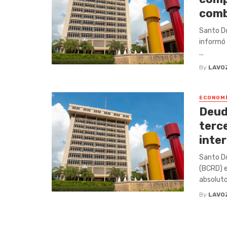
comb
Santo Do
informó 
...
By
LAVO
ECONOM
Deud
terc
inte
Santo Do
(BCRD) e
absoluto
By
LAVO