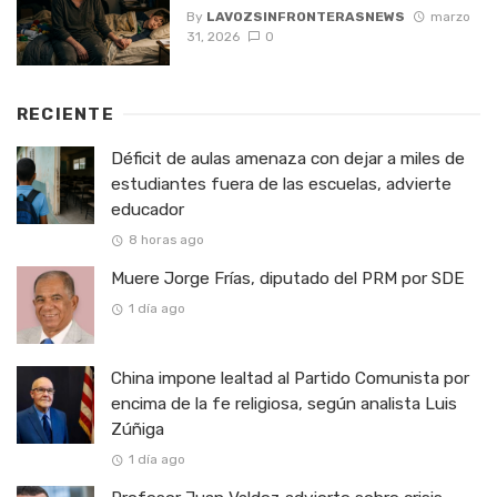
By
LAVOZSINFRONTERASNEWS
marzo
31, 2026
0
RECIENTE
Déficit de aulas amenaza con dejar a miles de
estudiantes fuera de las escuelas, advierte
educador
8 horas ago
Muere Jorge Frías, diputado del PRM por SDE
1 día ago
China impone lealtad al Partido Comunista por
encima de la fe religiosa, según analista Luis
Zúñiga
1 día ago