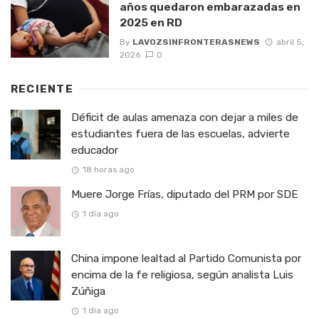
años quedaron embarazadas en
2025 en RD
By
LAVOZSINFRONTERASNEWS
abril 5,
2026
0
RECIENTE
Déficit de aulas amenaza con dejar a miles de
estudiantes fuera de las escuelas, advierte
educador
18 horas ago
Muere Jorge Frías, diputado del PRM por SDE
1 día ago
China impone lealtad al Partido Comunista por
encima de la fe religiosa, según analista Luis
Zúñiga
1 día ago